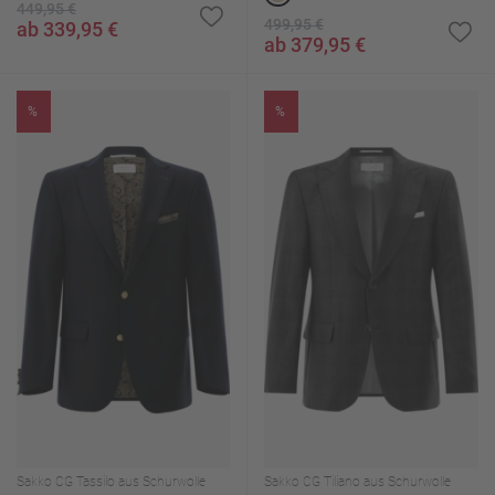
449,95 €
499,95 €
ab 339,95 €
ab 379,95 €
%
%
Sakko CG Tassilo aus Schurwolle
Sakko CG Tiliano aus Schurwolle