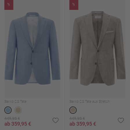
%
%
Sakko CG Tate
Sakko CG Tate aus Stretch
449,95 €
449,95 €
ab 359,95 €
ab 359,95 €