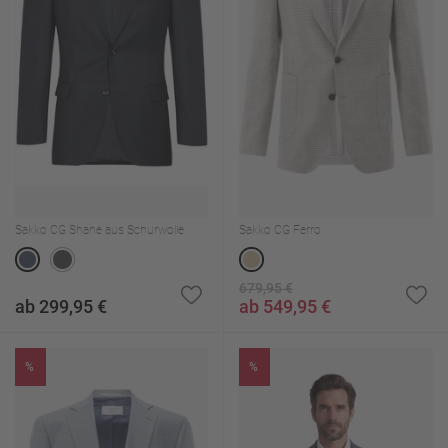
Sakko CG Shane aus Schurwolle
Sakko CG Ferro
679,95 €
ab 299,95 €
ab 549,95 €
%
%