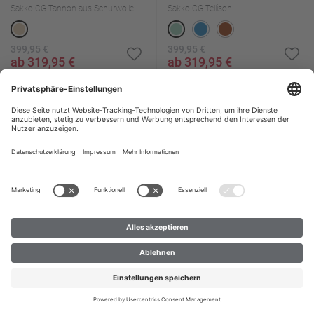
Sakko CG Tannon aus Schurwolle
Sakko CG Tellison
399,95 €
399,95 €
ab 319,95 €
ab 319,95 €
%
%