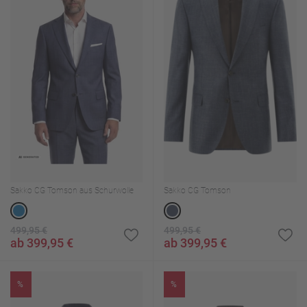
Sakko CG Tomson aus Schurwolle
Sakko CG Tomson
499,95 €
499,95 €
ab 399,95 €
ab 399,95 €
%
%