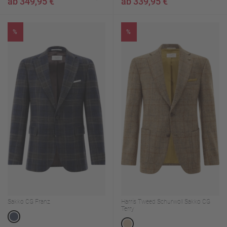
ab 349,95 €
ab 339,95 €
%
%
Sakko CG Franz
Harris Tweed Schurwoll Sakko CG
Terry