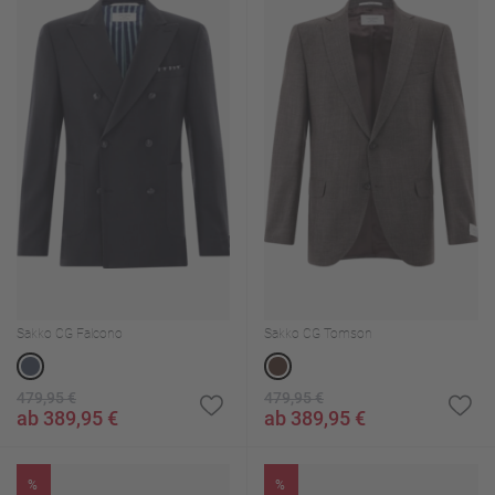
Sakko CG Falcono
Sakko CG Tomson
479,95 €
479,95 €
ab 389,95 €
ab 389,95 €
%
%