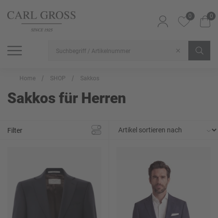
0
0
SHOP
SALE
INSPIRATION
Alle Artikel
Alle Artikel
Alle Artikel
Home
SHOP
Sakkos
Sakkos für Herren
Filter