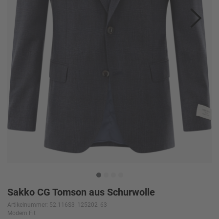
Sakko CG Tomson aus Schurwolle
Artikelnummer: 52.116S3_125202_63
Modern Fit