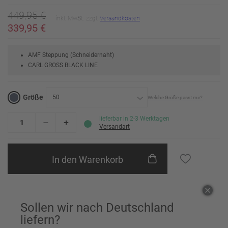
449,95 €
inkl. MwSt. zzgl.
Versandkosten
339,95 €
AMF Steppung (Schneidernaht)
CARL GROSS BLACK LINE
Größe
50
Welche Größe passt mir?
24
Erinnere mich
lieferbar in 2-3 Werktagen
Versandart
25
In den Warenkorb
26
27
Erinnere mich
Einem Freund empfehlen
28
Erinnere mich
Sollen wir nach Deutschland
liefern?
29
Erinnere mich