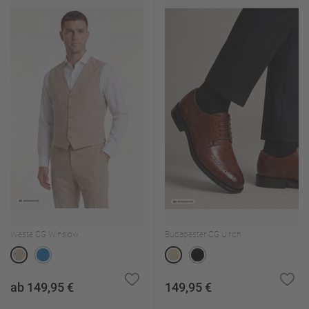
Weste CG Winslow
Budapester CG Ulrich
ab 149,95 €
149,95 €