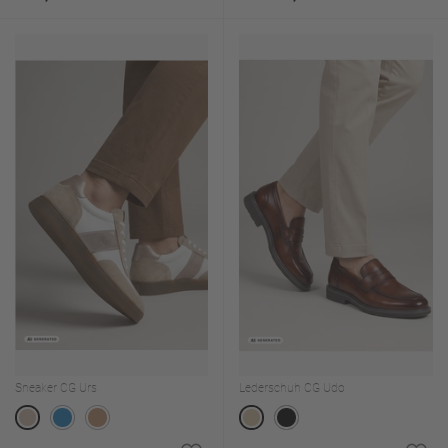
Sneaker CG Urs
Lederschuh CG Udo