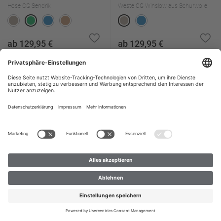
Hose CG Sendrik
Weste CG Winslow aus Schurwolle
ab 129,95 €
ab 129,95 €