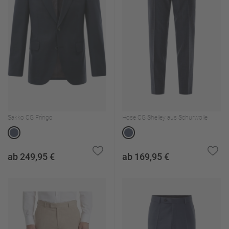
Sakko CG Fringo
Hose CG Shelley aus Schurwolle
ab 249,95 €
ab 169,95 €