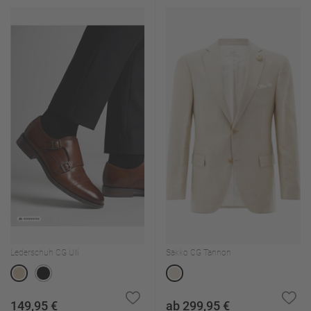
Lederschuh CG Ulli
Sakko CG Tannon
149,95 €
ab 299,95 €