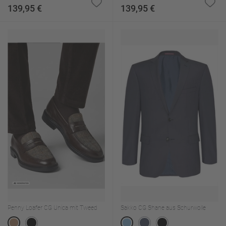
139,95 €
139,95 €
Penny Loafer CG Unica mit Tweed
Sakko CG Shane aus Schurwolle