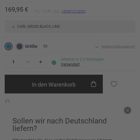
169,95 €
inkl. MwSt. zzgl.
Versandkosten
CARL GROSS BLACK LINE
Größe
50
Welche Größe passt mir?
23
lieferbar in 2-3 Werktagen
Versandart
24
In den Warenkorb
25
26
Einem Freund empfehlen
27
Sollen wir nach Deutschland
28
liefern?
29
Artikeldetails