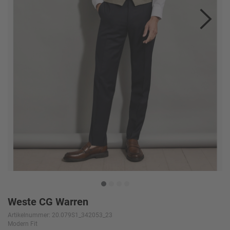
Weste CG Warren
Artikelnummer: 20.079S1_342053_23
Modern Fit