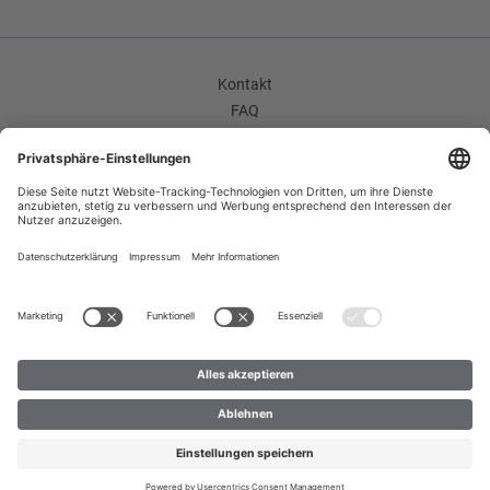
Schlitzform
Ohne Schlitz
Kontakt
Seitentaschen
FAQ
Leistentaschen gerade
AGB
Faconart
Unternehmen / Karriere
Widerrufsrecht
Schalkragen
Datenschutzerklärung
Futter Verarbeitung
Impressum
Ganzfutter
Improvement Program
Zahlungsarten
Grundform
Versand
Einreihig
B2B
Enthält nichttextile Teile tierischen Ursprungs
Nein
© 2023 Création Gross GmbH & Co. KG