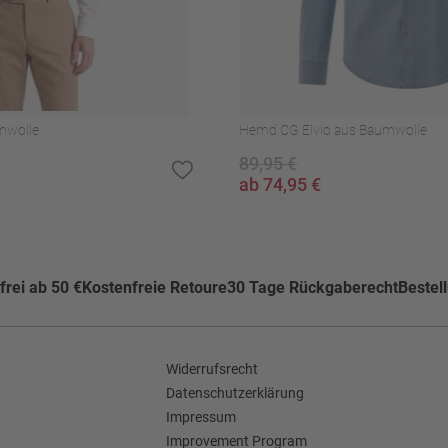
e
mwolle
Hemd CG Elvio aus Baumwolle
89,95 €
ab 74,95 €
 wurde mithilfe künstlicher Intelligenz generiert und stellt keine reale Pe
rei ab 50 €
Kostenfreie Retoure
30 Tage Rückgaberecht
Bestel
Widerrufsrecht
Datenschutzerklärung
Impressum
Improvement Program