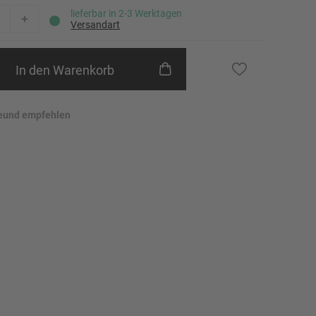
23
lieferbar in 2-3 Werktagen
Versandart
24
Erinnere mich
25
In den Warenkorb
Erinnere mich
26
eund empfehlen
27
28
29
Erinnere mich
30
Erinnere mich
31
Erinnere mich
32
46