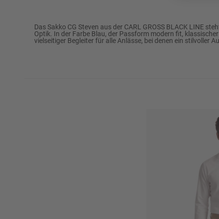
Marke
CARL GROSS BLACK 
Das Sakko CG Steven aus der CARL GROSS BLACK LINE steht für
Optik. In der Farbe Blau, der Passform modern fit, klassisch
vielseitiger Begleiter für alle Anlässe, bei denen ein stilvoller Au
Passform
Modern Fit
97% Schurwolle
Oberstoff
3% Elasthan
Futter
100% Viskose
Futter Verarbeitung
Ganzfutter
Reinigen: Perchloreth
Warm bügeln (110°C
Pflegehinweise
Nicht bleichen
Nicht im Wäschetroc
Nicht waschen