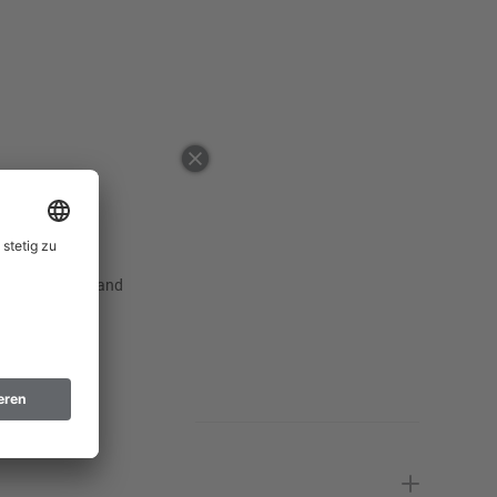
48
Erinnere mich
50
Erinnere mich
52
Erinnere mich
54
56
58
Erinnere mich
60
Erinnere mich
 ausgewählten Land
62
Erinnere mich
64
94
98
Erinnere mich
Erinnere mich