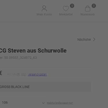
0
0
Mein Konto
Merkzettel
Warenkorb
Nächster
CG Steven aus Schurwolle
er: 50.095S1_324972_63
€
inkl. MwSt. zzgl.
Versandkosten
GROSS BLACK LINE
106
Welche Größe passt mir?