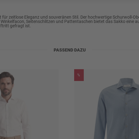
LINE
 zeitlose Eleganz und souveränen Stil. Der hochwertige Schurwoll-Ober
er Winkelfacon, Seitenschlitzen und Pattentaschen bietet das Sakko eine
ftritt gefragt ist.
PASSEND DAZU
%
ylen u.a., schonend
)
kner trocknen