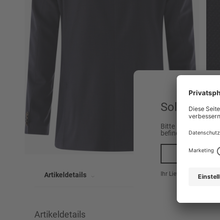
Sollen wir 
Bitte beachten Sie,
befinden.
Ja, na
Ihr Lieferland ist hier
Artikeldetails
Artikeldetails