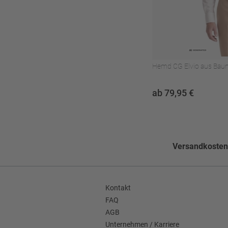
Muster
Gemustert
Schlitzform
Seitenschlitze
Seitentaschen
Pattentaschen gerad
Hemd CG Elvio aus Bau
Faconart
Winkelfacon
ab 79,95 €
Grundform
Einreihig
Hinweis zur Bilddarstellung
Das dargestellte Model
Enthält nichttextile Teile tierischen
Ja
Versandkostenf
Ursprungs
Kontakt
FAQ
AGB
Unternehmen / Karriere