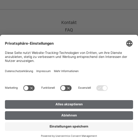
Hinweis zur Bilddarstellung
Das dargestellte Model wurde mithilfe künstlicher Intelligenz
Kontakt
generiert und stellt keine reale Person dar.
FAQ
Enthält nichttextile Teile tierischen Ursprungs
AGB
Unternehmen / Karriere
Ja
Widerrufsrecht
Datenschutzerklärung
Impressum
Improvement Program
Zahlungsarten
Versand
B2B
© 2023 Création Gross GmbH & Co. KG