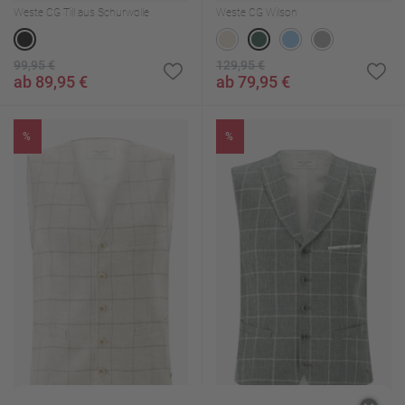
Weste CG Till aus Schurwolle
Weste CG Wilson
99,95 €
129,95 €
ab 89,95 €
ab 79,95 €
%
%