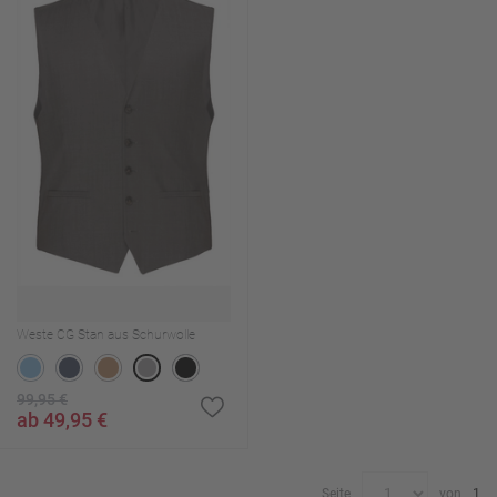
Weste CG Stan aus Schurwolle
99,95 €
ab 49,95 €
Seite
von
1