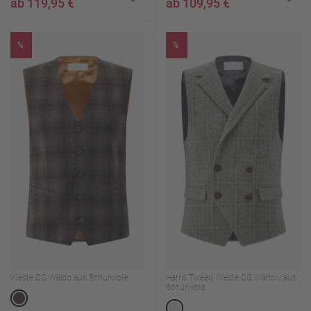
ab 119,95 €
ab 109,95 €
%
%
Weste CG Waldo aus Schurwolle
Harris Tweed-Weste CG Warlow aus
Schurwolle