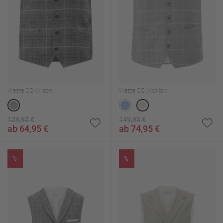
Weste CG Wilson
Weste CG Wicklow
129,95 €
149,95 €
ab 64,95 €
ab 74,95 €
%
%