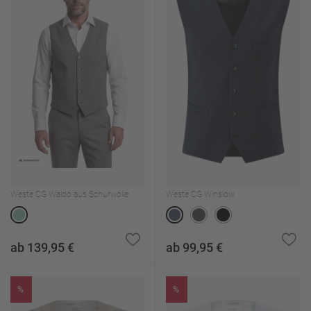
Weste CG Waldo aus Schurwolle
Weste CG Winslow
ab 139,95 €
ab 99,95 €
%
%