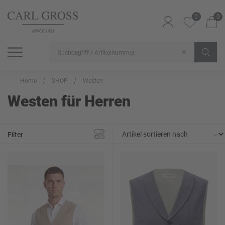
0
0
SHOP
SALE
INSPIRATION
Alle Artikel
Alle Artikel
Alle Artikel
Home
SHOP
Westen
Westen für Herren
Filter