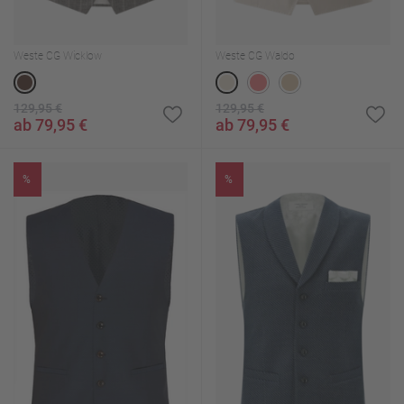
Weste CG Wicklow
Weste CG Waldo
129,95 €
129,95 €
ab 79,95 €
ab 79,95 €
%
%