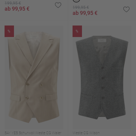
199,95 €
199,95 €
ab 99,95 €
ab 99,95 €
%
%
SAY YES Schurwoll Weste CG Wailer
Weste CG Wilson