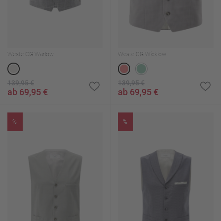
Weste CG Warlow
Weste CG Wicklow
139,95 €
139,95 €
ab 69,95 €
ab 69,95 €
%
%