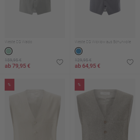
Weste CG Waldo
Weste CG Wicklow aus Schurwolle
159,95 €
129,95 €
ab 79,95 €
ab 64,95 €
%
%