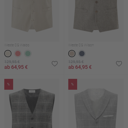
Weste CG Waldo
Weste CG Wilson
129,95 €
129,95 €
ab 64,95 €
ab 64,95 €
%
%