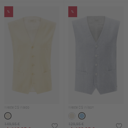
%
%
Weste CG Waldo
Weste CG Wilson
149,95 €
129,95 €