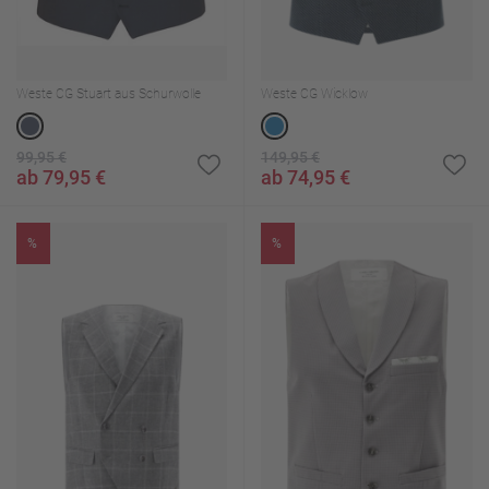
Weste CG Stuart aus Schurwolle
Weste CG Wicklow
99,95 €
149,95 €
ab 79,95 €
ab 74,95 €
%
%