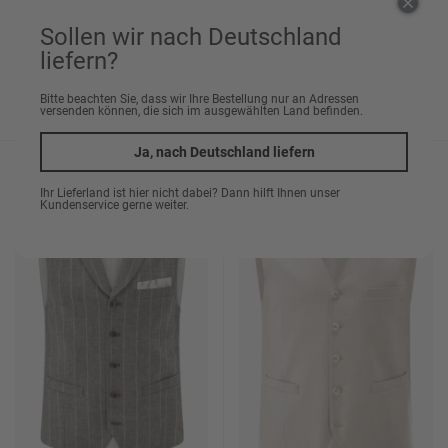
Sollen wir nach Deutschland
Weste CG Wilson
Weste CG Wicklow
liefern?
129,95 €
129,95 €
Bitte beachten Sie, dass wir Ihre Bestellung nur an Adressen
versenden können, die sich im ausgewählten Land befinden.
ab 79,95 €
ab 79,95 €
Ja, nach Deutschland liefern
%
%
Ihr Lieferland ist hier nicht dabei? Dann hilft Ihnen unser
Kundenservice gerne weiter.