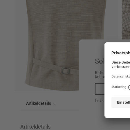
Sollen wir 
Bitte beachten Sie,
befinden.
Ja, na
Ihr Lieferland ist hier
Artikeldetails
Artikeldetails