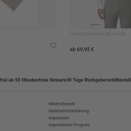
)
kner trocknen
Hemd CG Edan aus Baumwolle
ab 69,95 €
de
rei ab 50 €
Kostenfreie Retoure
30 Tage Rückgaberecht
Bestel
Widerrufsrecht
Datenschutzerklärung
Impressum
Improvement Program