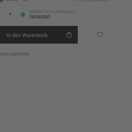
24
lieferbar in 2-3 Werktagen
Versandart
25
26
In den Warenkorb
27
eund empfehlen
28
29
30
31
Erinnere mich
32
Erinnere mich
46
48