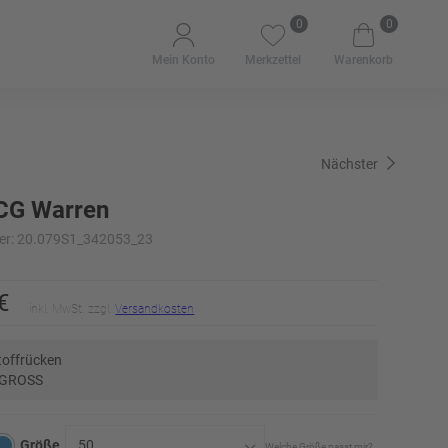
0
0
Mein Konto
Merkzettel
Warenkorb
Nächster
CG Warren
er: 20.079S1_342053_23
€
inkl. MwSt. zzgl.
Versandkosten
toffrücken
 GROSS
Größe
50
Welche Größe passt mir?