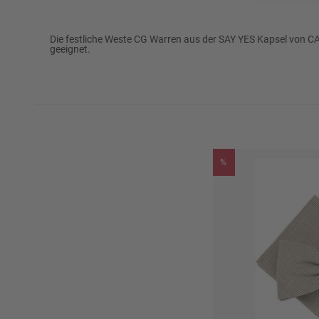
Marke
CARL GROSS
Die festliche Weste CG Warren aus der SAY YES Kapsel von CA
geeignet.
Passform
Modern Fit
55% Wolle
Oberstoff
41% Polyester
4% Elasthan
%
52% Acetat
Futter
48% Viskose
Futter Verarbeitung
Ganzfutter
Rückenlänge (ca. in Gr. 50)
63,9 cm
½ Umlaufweite (ca. in Gr. 50)
53,1 cm
Reinigen: Perchloreth