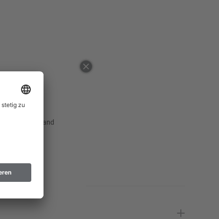
50
52
54
56
58
60
Erinnere mich
 ausgewählten Land
62
Erinnere mich
64
Erinnere mich
94
98
102