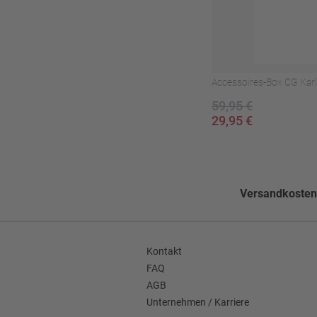
Warm bügeln (110°C
Pflegehinweise
Nicht bleichen
Nicht im Wäschetroc
Accessoires-Box CG Karl
Nicht waschen
59,95 €
29,95 €
Muster
Gemustert
Schlitzform
Ohne Schlitz
Seitentaschen
Leistentaschen gera
Versandkostenf
Faconart
Schalkragen
Futter Verarbeitung
Ganzfutter
Kontakt
FAQ
Grundform
Einreihig
AGB
Enthält nichttextile Teile tierischen
Unternehmen / Karriere
Nein
Ursprungs