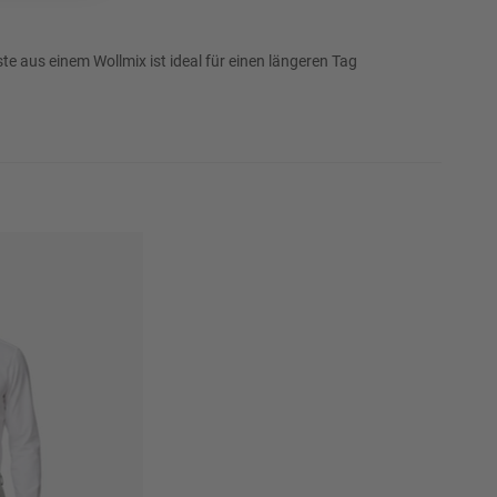
106
 aus einem Wollmix ist ideal für einen längeren Tag
110
114
Erinnere mich
118
Erinnere mich