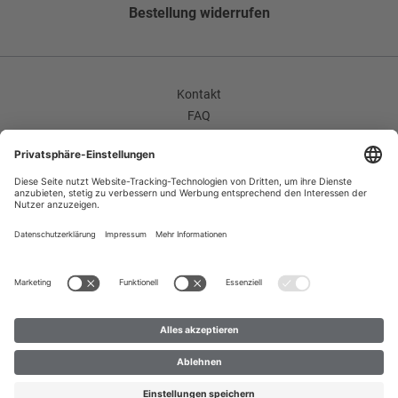
Seitentaschen
Bestellung widerrufen
Leistentaschen gerade
Faconart
Ohne Facon
Kontakt
FAQ
Futter Verarbeitung
AGB
Ganzfutter
Unternehmen / Karriere
Widerrufsrecht
Grundform
Datenschutzerklärung
Einreihig
Impressum
Taillenweite
Improvement Program
Zahlungsarten
ca. 108,4 cm
Versand
Enthält nichttextile Teile tierischen Ursprungs
B2B
Nein