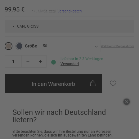
99,95 €
inkl. MwSt. zzgl.
Versandkosten
CARL GROSS
Größe
50
Welche Größe passt mir?
24
Erinnere mich
lieferbar in 2-3 Werktagen
Versandart
25
In den Warenkorb
26
Erinnere mich
27
Erinnere mich
Einem Freund empfehlen
28
Sollen wir nach Deutschland
liefern?
29
Bitte beachten Sie, dass wir Ihre Bestellung nur an Adressen
30
Artikeldetails
versenden können, die sich im ausgewählten Land befinden.