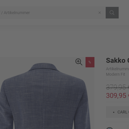
Sakko 
%
Artikelnumm
Modern Fit
379,95 
309,95 
CARL 