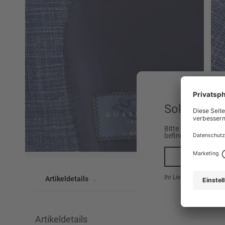
Sollen wir 
Bitte beachten Sie,
befinden.
Ja, na
Ihr Lieferland ist hier
Artikeldetails
Artikeldetails