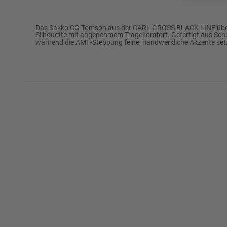
Marke
CARL GROSS BLACK 
Das Sakko CG Tomson aus der CARL GROSS BLACK LINE überzeu
Silhouette mit angenehmem Tragekomfort. Gefertigt aus Schurw
während die AMF-Steppung feine, handwerkliche Akzente setzt
Passform
Modern Fit
72% Schurwolle
4% Polyamid
Oberstoff
2% Elasthan
11% Seide
11% Leinen
Futter
100% Viskose
Futter Verarbeitung
Ganzfutter
Rückenlänge (ca. in Gr. 50)
75 cm
½ Umlaufweite (ca. in Gr. 50)
53,5 cm