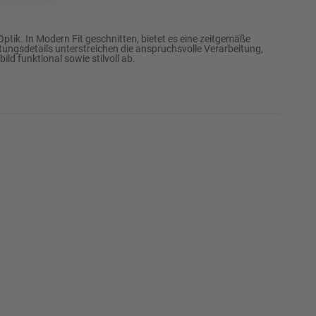
102
Erinnere mich
k. In Modern Fit geschnitten, bietet es eine zeitgemäße
ttungsdetails unterstreichen die anspruchsvolle Verarbeitung,
106
Erinnere mich
d funktional sowie stilvoll ab.
110
Erinnere mich
114
Erinnere mich
118
Erinnere mich