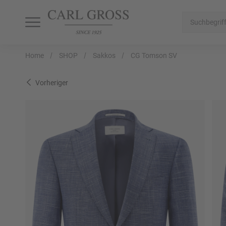
SHOP
SALE
INSPIRATION
Home
SHOP
Sakkos
CG Tomson SV
Alle Artikel
Alle Artikel
Alle Artikel
Vorheriger