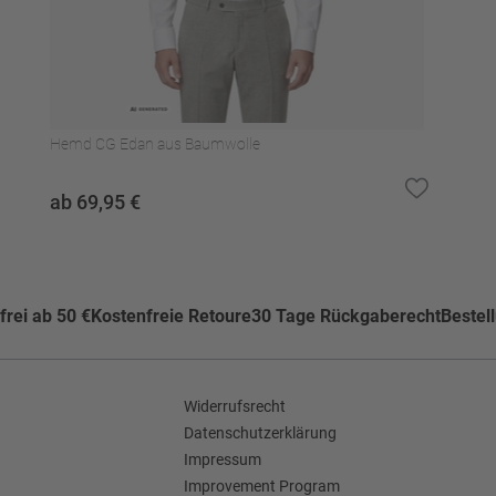
ylen u.a., schonend
)
kner trocknen
Hemd CG Edan aus Baumwolle
ab 69,95 €
rei ab 50 €
Kostenfreie Retoure
30 Tage Rückgaberecht
Bestel
e
Widerrufsrecht
Datenschutzerklärung
Impressum
Improvement Program