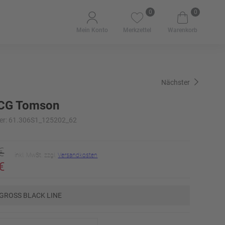
0
0
Mein Konto
Merkzettel
Warenkorb
Nächster
CG Tomson
er: 61.306S1_125202_62
€
inkl. MwSt. zzgl.
Versandkosten
€
GROSS BLACK LINE