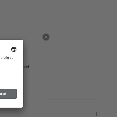
48
50
52
Erinnere mich
54
Erinnere mich
56
Erinnere mich
58
Erinnere mich
 ausgewählten Land
60
62
Erinnere mich
64
Erinnere mich
66
Erinnere mich
98
Erinnere mich