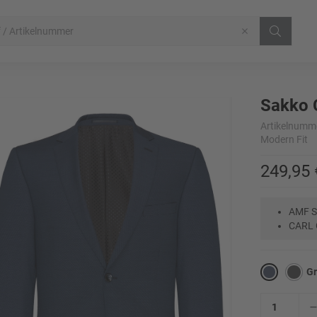
Sakko 
Artikelnumm
Modern Fit
249,95 
AMF S
CARL
G