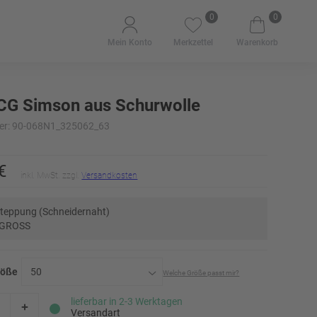
0
0
Mein Konto
Merkzettel
Warenkorb
CG Simson aus Schurwolle
er: 90-068N1_325062_63
€
inkl. MwSt. zzgl.
Versandkosten
teppung (Schneidernaht)
 GROSS
röße
50
Welche Größe passt mir?
23
lieferbar in 2-3 Werktagen
Versandart