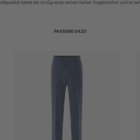
lqualität bietet der Anzug einen extrem hohen Tragekomfort und ist seh
PASSEND DAZU
ylen u.a., schonend
)
kner trocknen