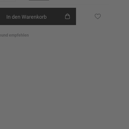
24
25
In den Warenkorb
26
eund empfehlen
27
28
29
30
31
Erinnere mich
32
Erinnere mich
46
Erinnere mich
48