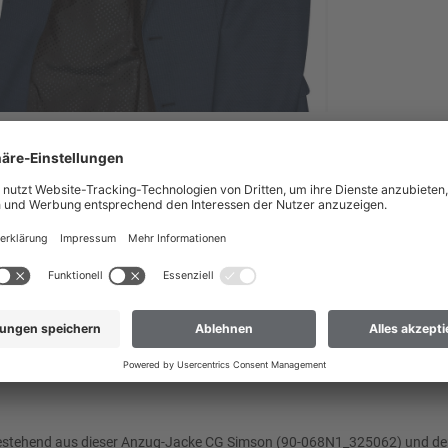
nach Deutschland liefern?
 dass wir Ihre Bestellung nur an Adressen versenden können, die sich im
ch Deutschland liefern
 nicht dabei? Dann hilft Ihnen unser Kundenservice gerne weiter.
bestehend aus dieser Anzug-Jacke CG Simson (90-068N1_325062) und d