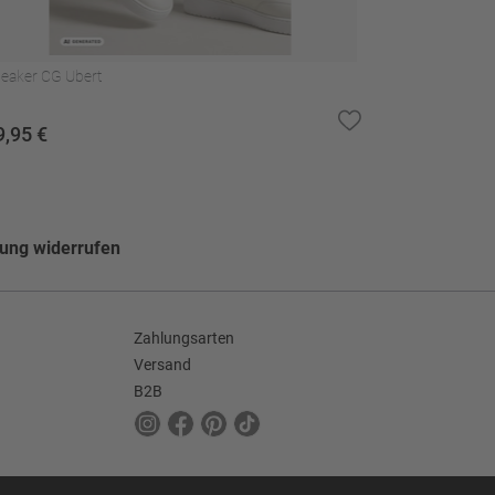
eaker CG Ubert
9,95 €
lung widerrufen
Zahlungsarten
Versand
B2B