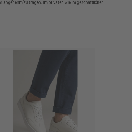
r angenehm zu tragen. Im privaten wie im geschäftlichen
110
114
Erinnere mich
118