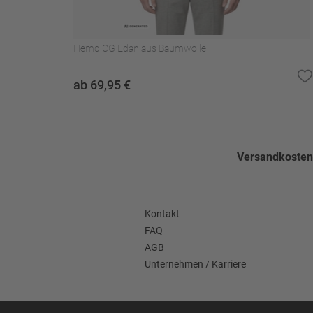
Nicht waschen
Muster
Gemustert
Hemd CG Edan aus Baumwolle
Schlitzform
Seitenschlitze
ab 69,95 €
Seitentaschen
Pattentaschen gerad
Faconart
Winkelfacon
Futter Verarbeitung
Ganzfutter
Versandkostenf
Grundform
Einreihig
Ärmellänge (ca. in Gr. 50)
ca. 64,8 cm in Größe
Kontakt
FAQ
Enthält nichttextile Teile tierischen
Nein
AGB
Ursprungs
Unternehmen / Karriere