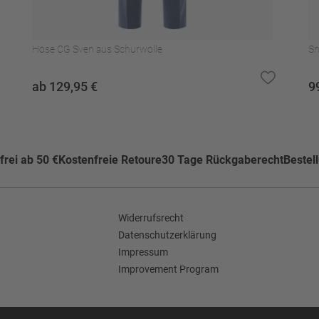
Hose CG Sven aus Schurwolle
Sn
ab 129,95 €
9
e
rei ab 50 €
Kostenfreie Retoure
30 Tage Rückgaberecht
Bestel
 50
Widerrufsrecht
Datenschutzerklärung
Impressum
Improvement Program