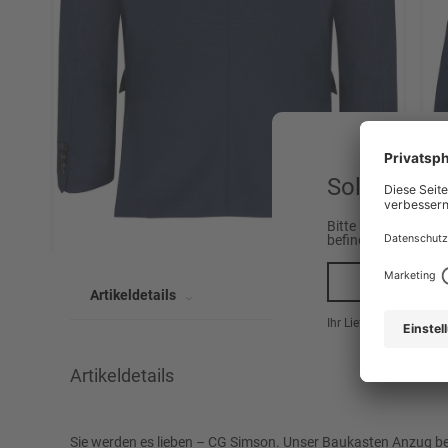
Sollen wir 
Bitte beachten Sie,
befinden.
Ja, na
Artikeldetails
Ihr Lieferland ist hier
Artikeldetails
Marke
CARL GROSS
Sie werden es lieben – CG Simson. Unser Baukasten Anzug 