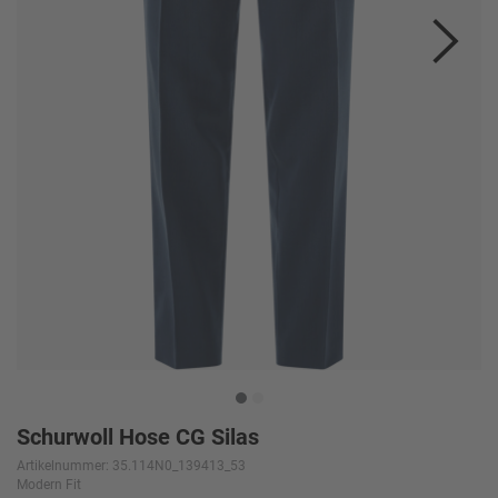
Schurwoll Hose CG Silas
Artikelnummer: 35.114N0_139413_53
Modern Fit