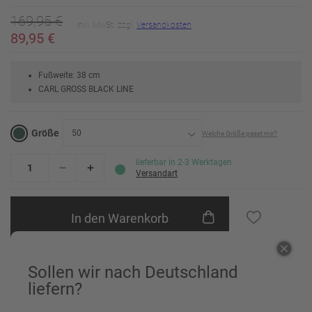
169,95 €
inkl. MwSt. zzgl.
Versandkosten
89,95 €
Fußweite: 38 cm
CARL GROSS BLACK LINE
Größe
50
Welche Größe passt mir?
24
Erinnere mich
lieferbar in 2-3 Werktagen
Versandart
25
Erinnere mich
In den Warenkorb
26
Erinnere mich
27
Erinnere mich
Einem Freund empfehlen
Sollen wir nach Deutschland
28
Erinnere mich
liefern?
29
Erinnere mich