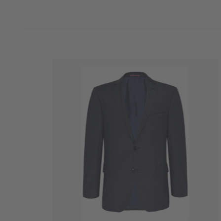
Passform
Modern Fit
Oberstoff
100% Schurwolle
65% Polyester
Futter
35% Baumwolle
Bundweite (ca. in Gr. 50)
ca. 90 cm in Größe 5
Fußweite (ca. in Gr. 50)
ca. 82 cm in Größe 5
Schrittlänge (ca. in Gr. 50)
ca. 82,5 cm in Größe
Reinigen: Perchloreth
Warm bügeln (110°C
Pflegehinweise
Nicht bleichen
Nicht im Wäschetroc