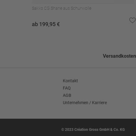
Nicht waschen
Sakko CG Shane aus Schurwolle
Muster
Einfarbig
ab 199,95 €
Seitentaschen
Flügeltaschen
Hose Umschlag
Ohne Umschlag
Hose Bundfalten
Flatfront
Versandkostenf
Futter Verarbeitung
55 CV; 45 PES;
Bundfalte
Flatfront
Kontakt
FAQ
Hosenumschlag
Ohne Umschlag
AGB
Unternehmen / Karriere
Enthält nichttextile Teile tierischen
Nein
Ursprungs
© 2023 Création Gross GmbH & Co. KG