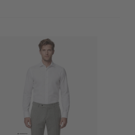
110
Erinnere mich
114
118