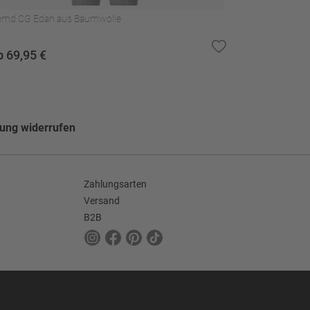
md CG Edan aus Baumwolle
b 69,95 €
lung widerrufen
Zahlungsarten
Versand
B2B