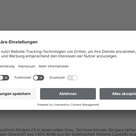
nach Deutschland liefern?
 dass wir Ihre Bestellung nur an Adressen versenden können, die sich im
ch Deutschland liefern
 nicht dabei? Dann hilft Ihnen unser Kundenservice gerne weiter.
assform Modern Fit in einem edlen Grau. Die Hose können Sie ganz ein
gen Oberstoff aus 100% Wolle aus der italienischen Weberei Guabello beg