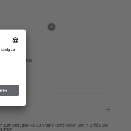
50
52
54
Erinnere mich
56
Erinnere mich
58
 ausgewählten Land
60
62
64
Erinnere mich
94
Erinnere mich
98
Erinnere mich
102
fach zum Anzugsakko CG Shane kombinieren und in Größe und
eistern.
106