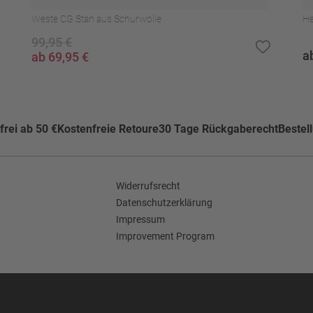
Weste CG Stan aus Schurwolle
He
99,95 €
a
ab 69,95 €
rei ab 50 €
Kostenfreie Retoure
30 Tage Rückgaberecht
Bestel
Widerrufsrecht
Datenschutzerklärung
Impressum
Improvement Program