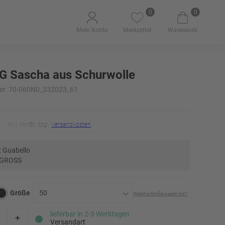
0
0
Mein Konto
Merkzettel
Warenkorb
G Sascha aus Schurwolle
er: 70-060N0_332023_61
inkl. MwSt. zzgl.
Versandkosten
: Guabello
 GROSS
Größe
50
Welche Größe passt mir?
23
Erinnere mich
lieferbar in 2-3 Werktagen
Versandart