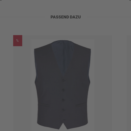
PASSEND DAZU
%
0
0
 50
ylen u.a., schonend
)
kner trocknen