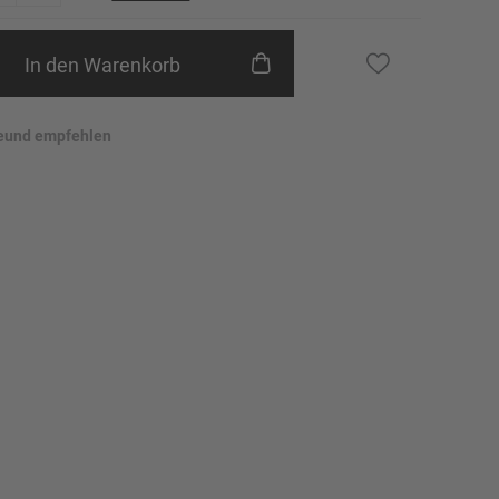
24
25
In den Warenkorb
26
Erinnere mich
eund empfehlen
27
Erinnere mich
28
Erinnere mich
29
Erinnere mich
30
Erinnere mich
31
Erinnere mich
32
46
48