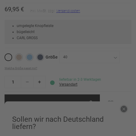
69,95 €
inkl. MwSt. zzgl.
Versandkosten
umgelegte Knopfleiste
bügelleicht
CARL GROSS
Größe
40
Welche Größe passt mir?
38
lieferbar in 2-3 Werktagen
39
Versandart
40
In den Warenkorb
41
Sollen wir nach Deutschland
42
Einem Freund empfehlen
liefern?
43