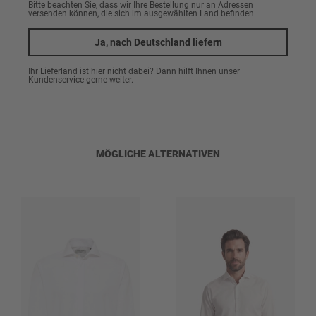
Bitte beachten Sie, dass wir Ihre Bestellung nur an Adressen
versenden können, die sich im ausgewählten Land befinden.
44
Artikeldetails
Ja, nach Deutschland liefern
45
46
Ihr Lieferland ist hier nicht dabei? Dann hilft Ihnen unser
Armlänge
Hemd CG Edan ist Hemd was Hemd aus 100% Baumwolle. Es ist sehr
Kundenservice gerne weiter.
pflegeleicht und ist nicht zwingend zu bügeln, was das tägliche
Handling sehr einfach macht. Es ist für den täglichen Gebrauch und
Lang
47
passt einfach zu allem, egal ob im privatem Gebrauch, oder für den
Business Look.
Marke
48
CARL GROSS
MÖGLICHE ALTERNATIVEN
Passform
Modern Fit
Oberstoff
100% Baumwolle
Pflegehinweise
Warm bügeln (110°C)
Nicht bleichen