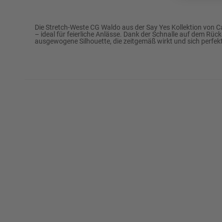
Marke
CARL GROSS BLACK 
Die Stretch-Weste CG Waldo aus der Say Yes Kollektion von Ca
– ideal für feierliche Anlässe. Dank der Schnalle auf dem Rück
ausgewogene Silhouette, die zeitgemäß wirkt und sich perfek
Passform
Modern Fit
73% Polyester
Oberstoff
26% Schurwolle
1% Elasthan
51% Viskose
Futter
49% Acetat
Futter Verarbeitung
Ganzfutter
Rückenlänge (ca. in Gr. 50)
64,4 cm
½ Umlaufweite (ca. in Gr. 50)
54,2 cm
Reinigen: Perchloreth