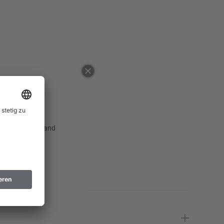
52
54
56
58
60
Erinnere mich
62
Erinnere mich
 ausgewählten Land
64
Erinnere mich
98
Erinnere mich
102
Erinnere mich
106
Erinnere mich
110
Erinnere mich