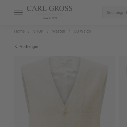
SHOP
SALE
INSPIRATION
Home
SHOP
Westen
CG Waldo
Alle Artikel
Alle Artikel
Alle Artikel
Vorheriger