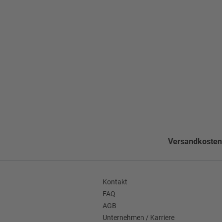
Warm bügeln (110°C
Pflegehinweise
Nicht bleichen
Nicht im Wäschetroc
Nicht waschen
Muster
Gemustert
Schlitzform
Ohne Schlitz
Seitentaschen
Leistentaschen gera
Versandkostenf
Faconart
Ohne Facon
Grundform
Einreihig
Kontakt
Bestseller on Stock (BOS)
Ja
FAQ
AGB
Enthält nichttextile Teile tierischen
Ja
Unternehmen / Karriere
Ursprungs