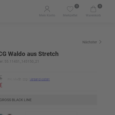
0
0
Mein Konto
Merkzettel
Warenkorb
Nächster
CG Waldo aus Stretch
er: 55.114S1_145150_21
€
inkl. MwSt. zzgl.
Versandkosten
€
GROSS BLACK LINE