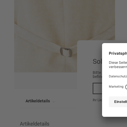
Sollen wir 
Bitte beachten Sie,
befinden.
Ja, na
Ihr Lieferland ist hier
Artikeldetails
Artikeldetails