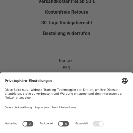
Versandkostenfrei ab 50 €
Ohne Schlitz
Kostenfreie Retoure
Seitentaschen
30 Tage Rückgaberecht
Leistentaschen gerade
Bestellung widerrufen
Faconart
Ohne Facon
Grundform
Kontakt
Einreihig
FAQ
Enthält nichttextile Teile tierischen Ursprungs
AGB
Unternehmen / Karriere
Ja
Widerrufsrecht
Datenschutzerklärung
Impressum
Improvement Program
Zahlungsarten
Versand
B2B