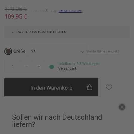
129,95 €
inkl. MwSt. zzgl.
Versandkosten
109,95 €
CARL GROSS CONCEPT GREEN
Größe
50
Welche Größe passt mir?
24
Erinnere mich
lieferbar in 2-3 Werktagen
Versandart
25
Erinnere mich
In den Warenkorb
26
Erinnere mich
27
Erinnere mich
Einem Freund empfehlen
28
Erinnere mich
Sollen wir nach Deutschland
liefern?
29
Erinnere mich