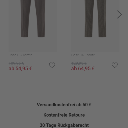
62
Erinnere mich
ca. 90,0 cm
64
Erinnere mich
Schrittlänge (ca. in Gr. 50)
ca. 82,5 cm
94
Erinnere mich
Fußweite (ca. in Gr. 50)
98
Erinnere mich
ca. 38,0 cm
102
Erinnere mich
Pflegehinweise
Hose CG Tomte
Hose CG Tomte
106
Erinnere mich
Warm bügeln (110°C)
109,95 €
129,95 €
ab 54,95 €
ab 64,95 €
Nicht trocken Reinigen
110
Erinnere mich
Nicht bleichen
114
Erinnere mich
Nicht im Wäschetrockner trocknen
30°C Pflegeleicht
Versandkostenfrei ab 50 €
Muster
Kostenfreie Retoure
Kariert
30 Tage Rückgaberecht