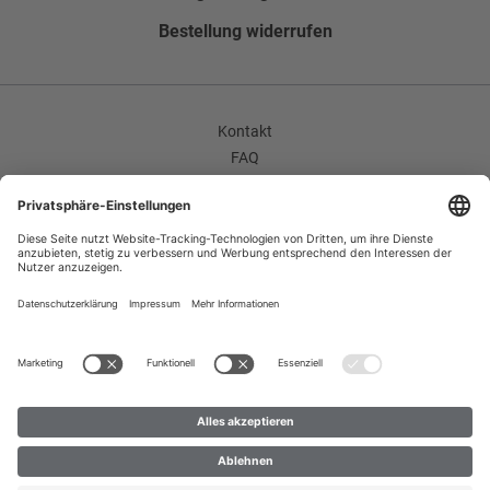
110
Erinnere mich
30°C Pflegeleicht
Bestellung widerrufen
Muster
114
Erinnere mich
Gemustert
118
Erinnere mich
Seitentaschen
Kontakt
122
Erinnere mich
Flügeltaschen
FAQ
AGB
Hose Umschlag
Unternehmen / Karriere
Ohne Umschlag
Widerrufsrecht
Datenschutzerklärung
Hose Bundfalten
Impressum
Flatfront
Improvement Program
Futter Verarbeitung
Zahlungsarten
Versand
65 PES; 35 CO;
B2B
Bundfalte
Flatfront
Hosenumschlag