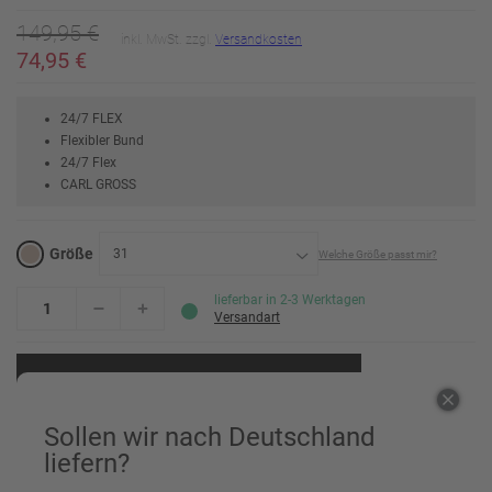
149,95 €
inkl. MwSt. zzgl.
Versandkosten
74,95 €
24/7 FLEX
Flexibler Bund
24/7 Flex
CARL GROSS
Größe
31
Welche Größe passt mir?
24
Erinnere mich
lieferbar in 2-3 Werktagen
Versandart
25
Erinnere mich
In den Warenkorb
26
Erinnere mich
27
Sollen wir nach Deutschland
Erinnere mich
liefern?
Einem Freund empfehlen
28
Erinnere mich