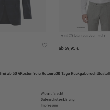
)
kner trocknen
Hemd CG Edan aus Baumwolle
ab 69,95 €
rei ab 50 €
Kostenfreie Retoure
30 Tage Rückgaberecht
Bestel
Widerrufsrecht
Datenschutzerklärung
Impressum