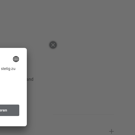
48
50
52
54
56
58
60
 ausgewählten Land
62
64
94
98