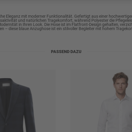
Eleganz mit moderner Funktionalität. Gefertigt aus einer hochwertigen 
saktivität und natürlichen Tragekomfort, während Polyester die Pflegeleic
dernität in Ihren Look. Die Hose ist im Flatfront-Design gehalten, verzi
n – diese blaue Anzughose ist ein stilvoller Begleiter mit hohem Trageko
PASSEND DAZU
ylen u.a., schonend