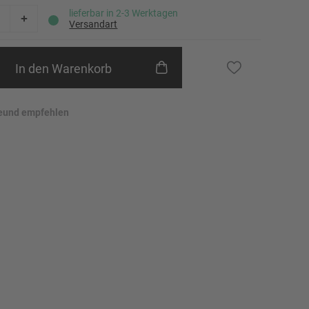
23
lieferbar in 2-3 Werktagen
Versandart
24
25
In den Warenkorb
26
eund empfehlen
27
28
29
30
31
32
46