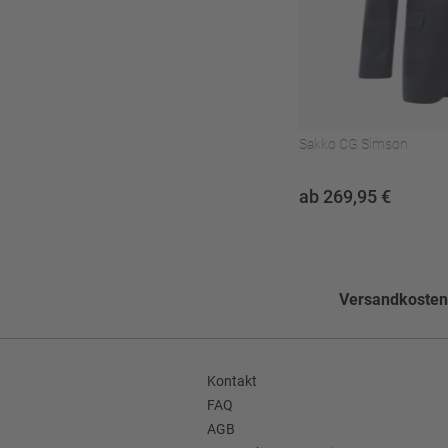
Warm bügeln (110°C
Pflegehinweise
Nicht bleichen
Nicht im Wäschetroc
Nicht waschen
Sakko CG Simson
Muster
Kariert
ab 269,95 €
Seitentaschen
Flügeltaschen
Bundfalte
Flatfront
Versandkostenf
Hosenumschlag
Ohne Umschlag
Enthält nichttextile Teile tierischen
Nein
Ursprungs
Kontakt
FAQ
AGB