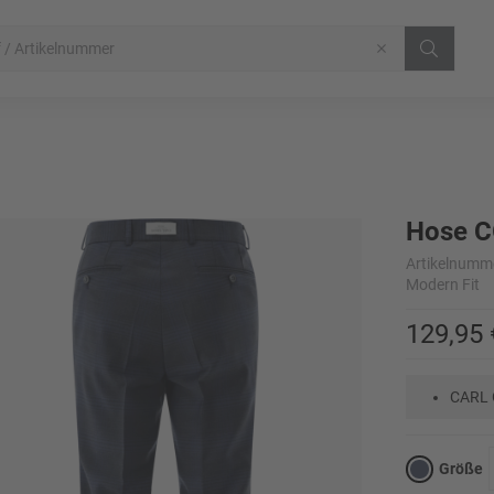
Hose C
Artikelnumm
Modern Fit
129,95 
CARL
Größe