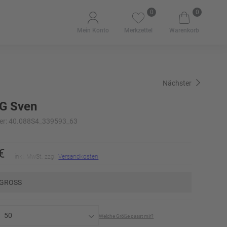
0
0
Mein Konto
Merkzettel
Warenkorb
Nächster
G Sven
er: 40.088S4_339593_63
€
inkl. MwSt. zzgl.
Versandkosten
 GROSS
50
Welche Größe passt mir?