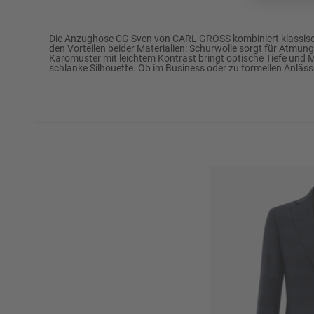
Marke
CARL GROSS
Die Anzughose CG Sven von CARL GROSS kombiniert klassische 
den Vorteilen beider Materialien: Schurwolle sorgt für Atmung
Karomuster mit leichtem Kontrast bringt optische Tiefe und Mo
Passform
Modern Fit
schlanke Silhouette. Ob im Business oder zu formellen Anlässe
56% Polyester
Oberstoff
42% Schurwolle
2% Elasthan
65% Polyester
Futter
35% Baumwolle
Bundweite (ca. in Gr. 50)
90 cm
Schrittlänge (ca. in Gr. 50)
82,5 cm
Fußweite (ca. in Gr. 50)
38 cm
Reinigen: Perchloreth