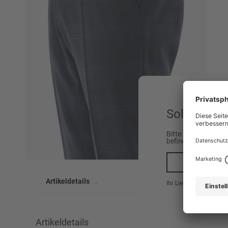
Sollen wir 
Bitte beachten Sie,
befinden.
Ja, na
Artikeldetails
Ihr Lieferland ist hier
Artikeldetails