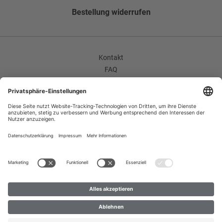
Hose Umschlag
114
Erinnere mich
Bestellung widerrufen
Ohne Umschlag
118
Erinnere mich
Hose Bundfalten
Flatfront
Kontakt
Bundfalte
FAQ
AGB
Flatfront
Unternehmen / Karriere
Hosenumschlag
Widerrufsrecht
Ohne Umschlag
Datenschutzerklärung
Impressum
Enthält nichttextile Teile tierischen Ursprungs
Improvement Program
Ja
Zahlungsarten
Versand
B2B