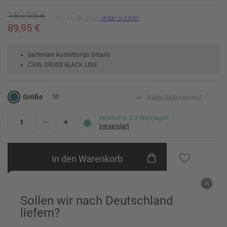
169,95 €
inkl. MwSt. zzgl.
Versandkosten
89,95 €
Sartoriale Austattungs Details
CARL GROSS BLACK LINE
Größe
50
Welche Größe passt mir?
24
Erinnere mich
lieferbar in 2-3 Werktagen
Versandart
25
Erinnere mich
In den Warenkorb
26
Erinnere mich
27
Erinnere mich
Einem Freund empfehlen
Sollen wir nach Deutschland
28
Erinnere mich
liefern?
29
Erinnere mich