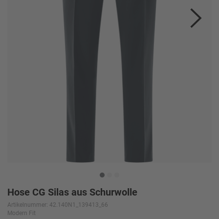
Hose CG Silas aus Schurwolle
Artikelnummer: 42.140N1_139413_66
Modern Fit