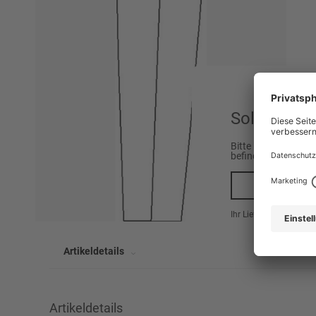
Sollen wir 
Bitte beachten Sie,
befinden.
Ja, na
Ihr Lieferland ist hier
Artikeldetails
Artikeldetails