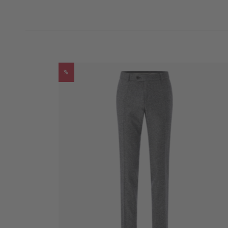
Marke
CARL GROSS BLACK 
Passform
Modern Fit
93% Schurwolle
%
Oberstoff
4% Seide
3% Leinen
55% Viskose
Futter
45% Polyester
Bundweite (ca. in Gr. 50)
90 cm
Fußweite (ca. in Gr. 50)
38,0 cm
Schrittlänge (ca. in Gr. 50)
82,5 cm
Warm bügeln (110°C