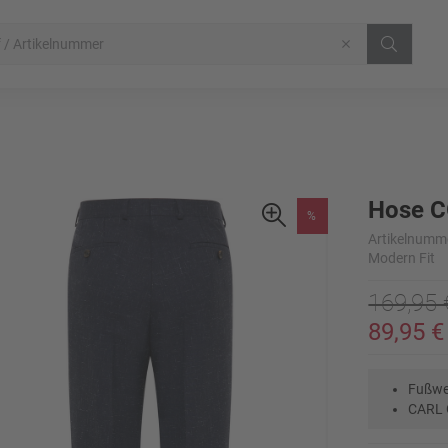
Hose C
%
Artikelnumm
Modern Fit
169,95 
89,95 €
Fußwe
CARL 