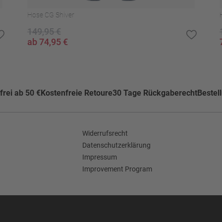
Hose CG Shiver
149,95 €
kner trocknen
ab 74,95 €
ylen u.a.
rei ab 50 €
Kostenfreie Retoure
30 Tage Rückgaberecht
Bestel
Widerrufsrecht
Datenschutzerklärung
Impressum
Improvement Program