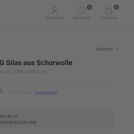
0
0
Mein Konto
Merkzettel
Warenkorb
Nächster
G Silas aus Schurwolle
er: 31.152S0_139413_63
€
inkl. MwSt. zzgl.
Versandkosten
ite: 38 cm
GROSS BLACK LINE