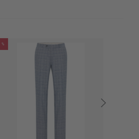
110
Erinnere mich
114
Erinnere mich
%
%