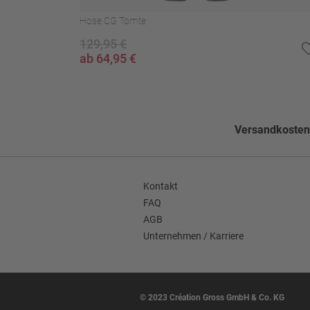
Hose CG Tomte
Nicht bleichen
129,95 €
Pflegehinweise
Nicht im Wäschetroc
ab 64,95 €
Nicht waschen
Reinigen: Perchloreth
Muster
Einfarbig
Versandkostenf
Seitentaschen
Flügeltaschen
Hose Umschlag
Ohne Umschlag
Kontakt
FAQ
Hose Bundfalten
Flatfront
AGB
Unternehmen / Karriere
Futter Verarbeitung
55 CV; 45 PES;
Bundfalte
Flatfront
Hosenumschlag
Ohne Umschlag
© 2023 Création Gross GmbH & Co. KG