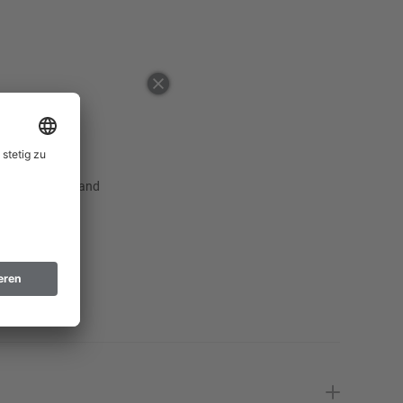
50
52
Erinnere mich
54
Erinnere mich
56
Erinnere mich
58
Erinnere mich
 ausgewählten Land
60
Erinnere mich
62
Erinnere mich
94
Erinnere mich
98
Erinnere mich
102
Erinnere mich
106
Erinnere mich