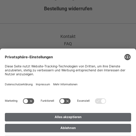
Seitentaschen
Bestellung widerrufen
Flügeltaschen
Bundfalte
Flatfront
Kontakt
FAQ
Hosenumschlag
AGB
Ohne Umschlag
Unternehmen / Karriere
Widerrufsrecht
Enthält nichttextile Teile tierischen Ursprungs
Datenschutzerklärung
Nein
Impressum
Improvement Program
Zahlungsarten
Versand
B2B