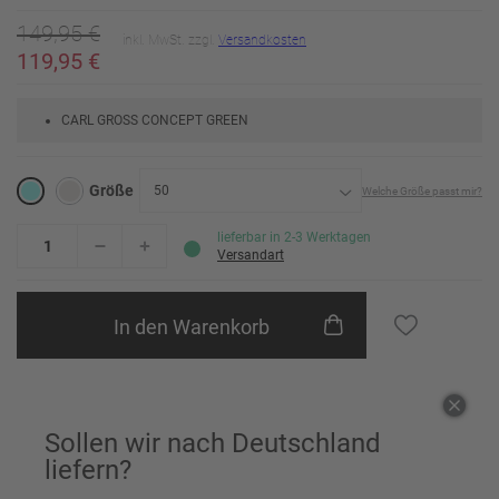
149,95 €
inkl. MwSt. zzgl.
Versandkosten
119,95 €
CARL GROSS CONCEPT GREEN
Größe
50
Welche Größe passt mir?
24
Erinnere mich
lieferbar in 2-3 Werktagen
Versandart
25
Erinnere mich
In den Warenkorb
26
Erinnere mich
27
Erinnere mich
Einem Freund empfehlen
28
Erinnere mich
Sollen wir nach Deutschland
29
Erinnere mich
liefern?