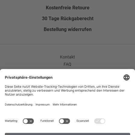
Bundfalte
Kostenfreie Retoure
Flatfront
30 Tage Rückgaberecht
Hosenumschlag
Bestellung widerrufen
Ohne Umschlag
Enthält nichttextile Teile tierischen Ursprungs
Nein
Kontakt
FAQ
AGB
Unternehmen / Karriere
Widerrufsrecht
Datenschutzerklärung
Impressum
Improvement Program
Zahlungsarten
Versand
B2B