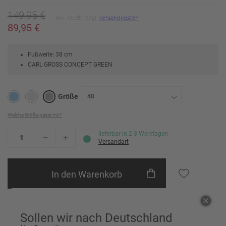
149,95 €
inkl. MwSt. zzgl.
Versandkosten
89,95 €
Fußweite: 38 cm
CARL GROSS CONCEPT GREEN
Größe
48
Welche Größe passt mir?
24
Erinnere mich
lieferbar in 2-3 Werktagen
25
Erinnere mich
Versandart
26
Erinnere mich
In den Warenkorb
27
Erinnere mich
28
Erinnere mich
Einem Freund empfehlen
Sollen wir nach Deutschland
29
Erinnere mich