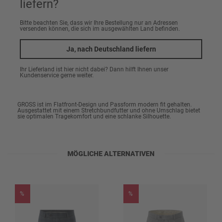
liefern?
30
Erinnere mich
Bitte beachten Sie, dass wir Ihre Bestellung nur an Adressen
versenden können, die sich im ausgewählten Land befinden.
Artikeldetails
31
Ja, nach Deutschland liefern
32
Marke
Nachhaltigkeit
CARL GROSS CONCEPT GREEN
Ihr Lieferland ist hier nicht dabei? Dann hilft Ihnen unser
46
Erinnere mich
Kundenservice gerne weiter.
Passform
CARL GROSS CONCEPT GREEN
48
Die Hose CG Shiver aus der Concept Green Kollektion von CARL
Modern Fit
GROSS ist im Flatfront-Design und Passform modern fit gehalten.
50
Ausgestattet mit einem Stretchbundfutter und ohne Umschlag bietet
Erinnere mich
Seit Herbst/Winter 2020 wird mit der Marke CONCEPT
sie optimalen Tragekomfort und eine schlanke Silhouette.
Oberstoff
GREEN der erste große Schritt hin zu einer immer
52
Erinnere mich
42% Leinen
tieferen Verankerung von Umweltbewusstsein in unser
Unternehmen vollzogen. Unser Mindestanspruch jeder
22% Polyester
54
Erinnere mich
MÖGLICHE ALTERNATIVEN
kommenden CONCEPT GREEN Kollektion ist es, unsere
20% Wolle
Ziele zu halten oder zu steigern – einen Schritt zurück
56
Erinnere mich
gibt es nicht.
16% Viskose
58
Erinnere mich
%
%
Futter
60
Erinnere mich
65% Polyester