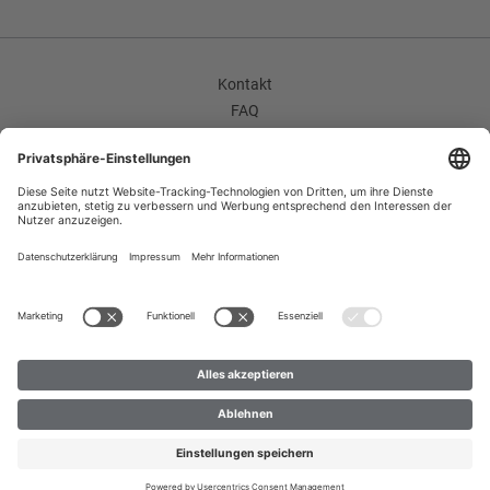
Hose Umschlag
Ohne Umschlag
Kontakt
Hose Bundfalten
FAQ
Flatfront
AGB
Futter Verarbeitung
Unternehmen / Karriere
Widerrufsrecht
55 CV; 45 PES;
Datenschutzerklärung
Bundfalte
Impressum
Flatfront
Improvement Program
Zahlungsarten
Hosenumschlag
Versand
Ohne Umschlag
B2B
Enthält nichttextile Teile tierischen Ursprungs
Nein
© 2023 Création Gross GmbH & Co. KG