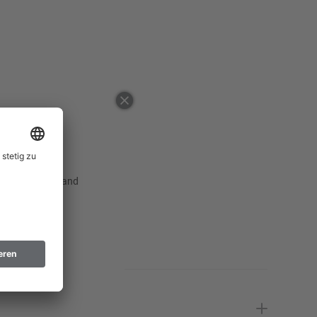
46
Erinnere mich
48
Erinnere mich
50
52
Erinnere mich
54
Erinnere mich
56
Erinnere mich
 ausgewählten Land
58
Erinnere mich
60
Erinnere mich
62
Erinnere mich
64
Erinnere mich
66
Erinnere mich