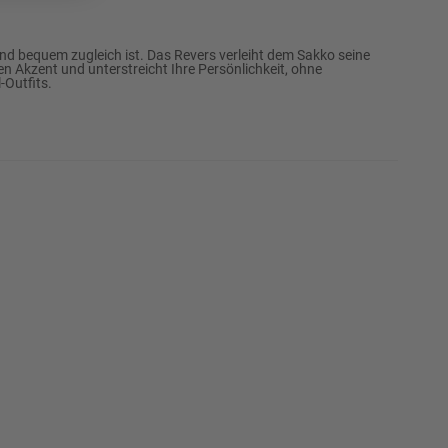
68
Erinnere mich
 bequem zugleich ist. Das Revers verleiht dem Sakko seine
hen Akzent und unterstreicht Ihre Persönlichkeit, ohne
98
Erinnere mich
-Outfits.
102
Erinnere mich
106
Erinnere mich
110
Erinnere mich
114
Erinnere mich
118
Erinnere mich
122
Erinnere mich