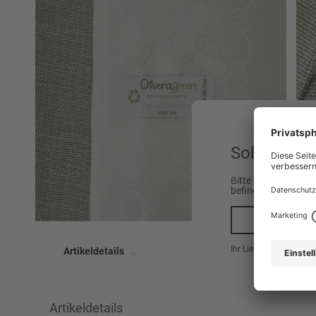
Sollen wir 
Bitte beachten Sie,
befinden.
Ja, na
Ihr Lieferland ist hier
Artikeldetails
Artikeldetails