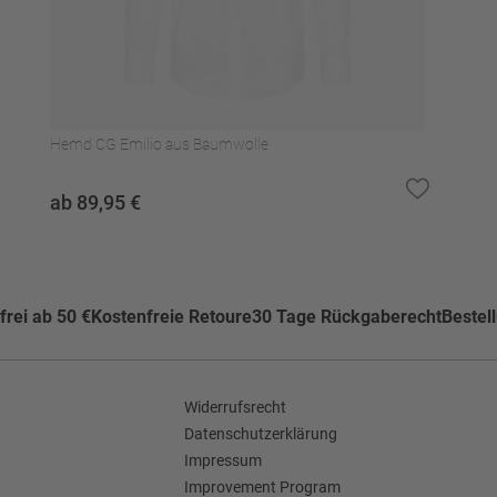
ylen u.a., schonend
)
kner trocknen
Hemd CG Emilio aus Baumwolle
ab 89,95 €
rei ab 50 €
Kostenfreie Retoure
30 Tage Rückgaberecht
Bestel
Widerrufsrecht
Datenschutzerklärung
Impressum
Improvement Program