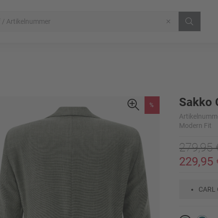
Sakko 
%
Artikelnumm
Modern Fit
279,95 
229,95 
CARL