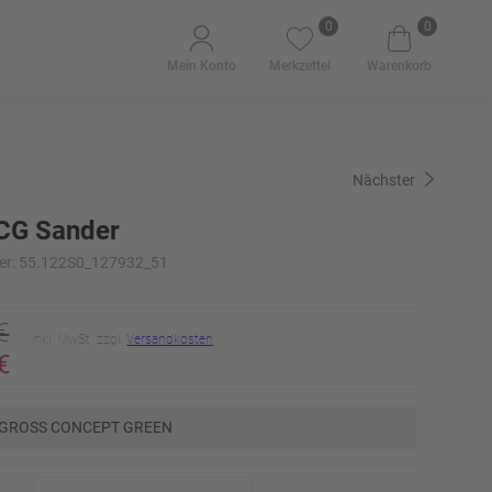
0
0
Mein Konto
Merkzettel
Warenkorb
Nächster
CG Sander
er: 55.122S0_127932_51
€
inkl. MwSt. zzgl.
Versandkosten
€
 GROSS CONCEPT GREEN