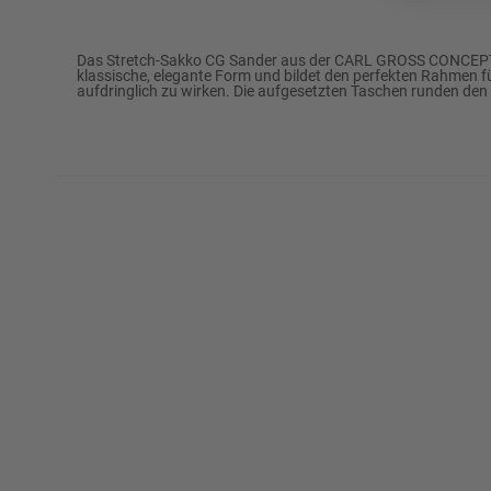
Marke
CARL GROSS CONCE
Das Stretch-Sakko CG Sander aus der CARL GROSS CONCEPT GR
klassische, elegante Form und bildet den perfekten Rahmen für 
aufdringlich zu wirken. Die aufgesetzten Taschen runden den
Passform
Modern Fit
8% Leinen
45% Polyester
Oberstoff
33% Wolle
2% Elasthan
12% Viskose
Futter
100% Viskose
Futter Verarbeitung
Ganzfutter
½ Umlaufweite (ca. in Gr. 50)
53,5 cm
Rückenlänge (ca. in Gr. 50)
75,0 cm