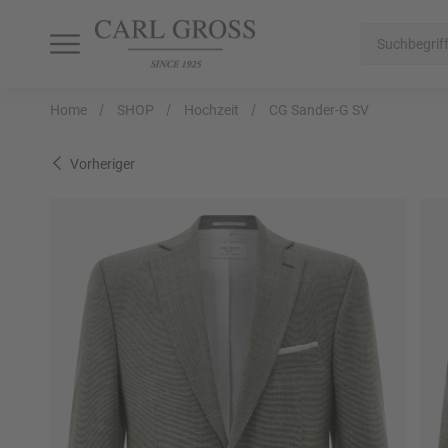
SHOP
SALE
INSPIRATION
Home
SHOP
Hochzeit
CG Sander-G SV
Alle Artikel
Alle Artikel
Alle Artikel
Vorheriger