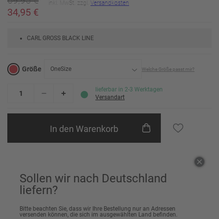
69,95 €
inkl. MwSt. zzgl.
Versandkosten
34,95 €
CARL GROSS BLACK LINE
Größe
OneSize
Welche Größe passt mir?
OneSize
lieferbar in 2-3 Werktagen
Versandart
In den Warenkorb
Einem Freund empfehlen
Sollen wir nach Deutschland
liefern?
Artikeldetails
Bitte beachten Sie, dass wir Ihre Bestellung nur an Adressen
versenden können, die sich im ausgewählten Land befinden.