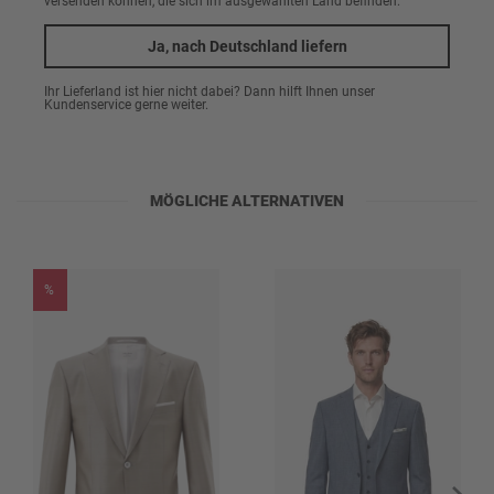
versenden können, die sich im ausgewählten Land befinden.
Marke
Die Accessoirbox CG Kosmo aus der Hochzeitskollektion von
CARL
GROSS BLACK LINE
ergänzt den festlichen Look auf stilvolle Weise.
CARL GROSS BLACK LINE
Ja, nach Deutschland liefern
Das Set besteht aus einer einfarbigen Fliege aus Wolle und einem
klassischen weißen Einstecktuch, das für einen eleganten Kontrast
sorgt. Die hochwertige Materialwahl verleiht den Accessoires eine edle,
Oberstoff
Ihr Lieferland ist hier nicht dabei? Dann hilft Ihnen unser
ruhige Ausstrahlung und passt ideal zu festlichen Anzügen. Verpackt
Kundenservice gerne weiter.
in einer ansprechenden Geschenkbox eignet sich das Set auch
100% Wolle
hervorragend als stilvolles Präsent für besondere Anlässe.
Futter
65% Polyester
MÖGLICHE ALTERNATIVEN
35% Baumwolle
Pflegehinweise
%
Heiss bügeln (150°C)
Nicht bleichen
Nicht im Wäschetrockner trocknen
Nicht waschen
Reinigen: Perchlorethylen u.a.
Muster