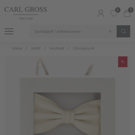
0
0
SHOP
SALE
INSPIRATION
Alle Artikel
Alle Artikel
Alle Artikel
Home
SHOP
Hochzeit
CG Kosmo-N
%