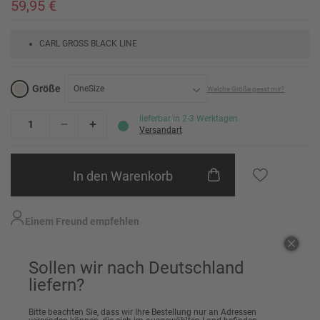
59,95 €
CARL GROSS BLACK LINE
Größe
OneSize
Welche Größe passt mir?
OneSize
lieferbar in 2-3 Werktagen
Versandart
In den Warenkorb
Einem Freund empfehlen
Sollen wir nach Deutschland
liefern?
Artikeldetails
Bitte beachten Sie, dass wir Ihre Bestellung nur an Adressen