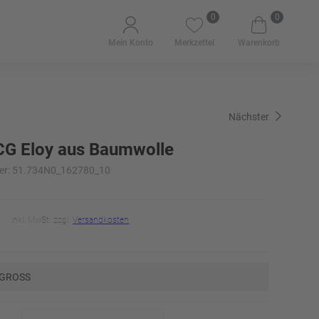
0
0
Mein Konto
Merkzettel
Warenkorb
Nächster
G Eloy aus Baumwolle
er: 51.734N0_162780_10
inkl. MwSt. zzgl.
Versandkosten
 GROSS