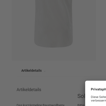
Artikeldetails
Artikeldetails
Sollen wir 
Armlänge
Kurz
Das kurzärmelige Baumwollhemd CG Eloy von CARL GROSS best
Bitte beachten Sie,