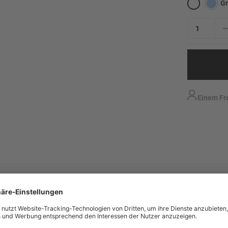
G
Einem Fr
nach Deutschland liefern?
icht durch seinen modernen Schnitt (modern fit) und höchsten Trageko
 dass wir Ihre Bestellung nur an Adressen versenden können, die sich im