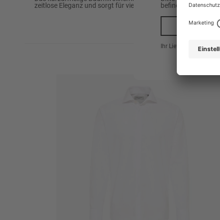
zeitlose Eleganz und sorgt für vielseitige Kombinationsmöglic
befinden.
Marke
CARL GROSS
Ja, na
Passform
Modern Fit
Ihr Lieferland ist hier
Oberstoff
100% Baumwolle
Warm bügeln (110°C
Nicht trocken Reinig
Pflegehinweise
Nicht bleichen
Nicht im Wäschetroc
30°C Pflegeleicht
Muster
Einfarbig
Kragenform
Kentkragen
Enthält nichttextile Teile tierischen
Nein
Ursprungs