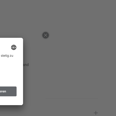
34
Erinnere mich
46
Erinnere mich
48
Erinnere mich
50
52
Erinnere mich
54
 ausgewählten Land
56
Erinnere mich
58
60
Erinnere mich
62
Erinnere mich
64
Erinnere mich