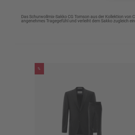
Marke
CARL GROSS
Das Schurwollmix-Sakko CG Tomson aus der Kollektion von CA
angenehmes Tragegefühl und verleiht dem Sakko zugleich eine e
Passform
Modern Fit
68% Schurwolle
Oberstoff
30% Polyester
2% Elasthan
%
52% Acetat
Futter
48% Viskose
Futter Verarbeitung
Ganzfutter
Rückenlänge (ca. in Gr. 50)
ca. 75,0 cm
½ Umlaufweite (ca. in Gr. 50)
ca. 53,5 cm
Reinigen: Perchloreth