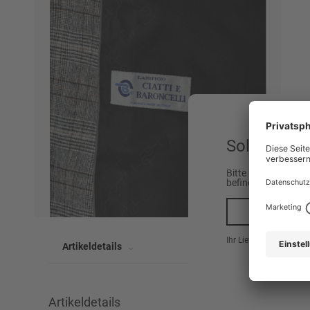
Sollen wir 
Bitte beachten Sie,
befinden.
Ja, na
Ihr Lieferland ist hier
Artikeldetails
Artikeldetails