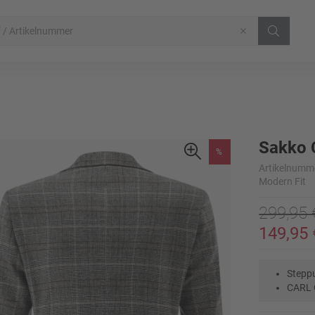
Sakko 
%
Artikelnumm
Modern Fit
299,95 
149,95 
Stepp
CARL