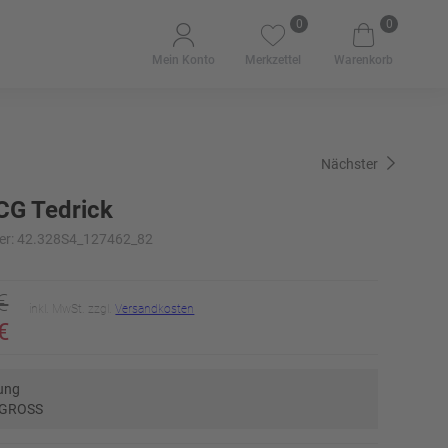
0
0
Mein Konto
Merkzettel
Warenkorb
Nächster
CG Tedrick
er: 42.328S4_127462_82
€
inkl. MwSt. zzgl.
Versandkosten
€
ung
 GROSS