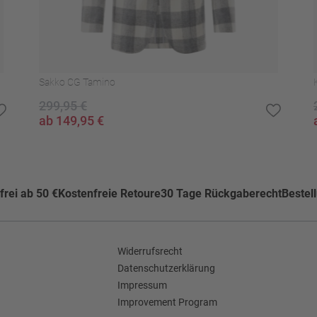
)
kner trocknen
Sakko CG Tamino
299,95 €
ab 149,95 €
rei ab 50 €
Kostenfreie Retoure
30 Tage Rückgaberecht
Bestel
Widerrufsrecht
Datenschutzerklärung
Impressum
Improvement Program