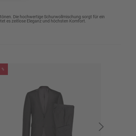
66
Erinnere mich
68
Erinnere mich
tönen. Die hochwertige Schurwollmischung sorgt für ein
ietet es zeitlose Eleganz und höchsten Komfort.
94
Erinnere mich
98
Erinnere mich
102
Erinnere mich
106
Erinnere mich
%
%
110
Erinnere mich
114
Erinnere mich
118
Erinnere mich