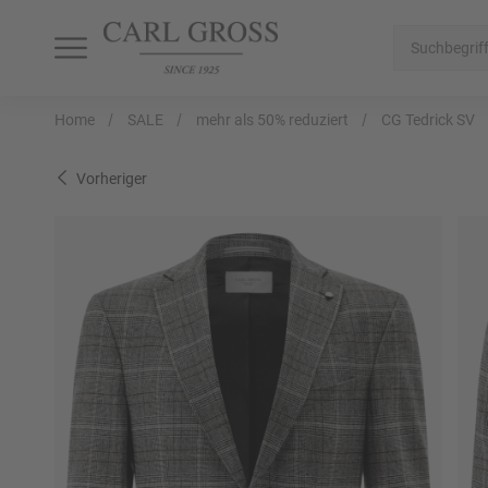
SHOP
SALE
INSPIRATION
Home
SALE
mehr als 50% reduziert
CG Tedrick SV
Alle Artikel
Alle Artikel
Alle Artikel
Vorheriger