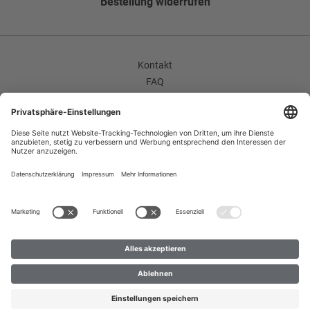
Bestellung widerrufen
Hose Umschlag
Ohne Umschlag
Hose Bundfalten
Kontakt
Flatfront
FAQ
Futter Verarbeitung
AGB
Unternehmen / Karriere
55 CV; 45 PES;
Widerrufsrecht
Bundfalte
Datenschutzerklärung
Flatfront
Impressum
Improvement Program
Hosenumschlag
Zahlungsarten
Ohne Umschlag
Versand
B2B
Enthält nichttextile Teile tierischen Ursprungs
Ja
© 2023 Création Gross GmbH & Co. KG