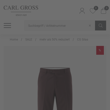
0
0
SHOP
SALE
INSPIRATION
Alle Artikel
Alle Artikel
Alle Artikel
Home
SALE
mehr als 50% reduziert
CG Silas
%