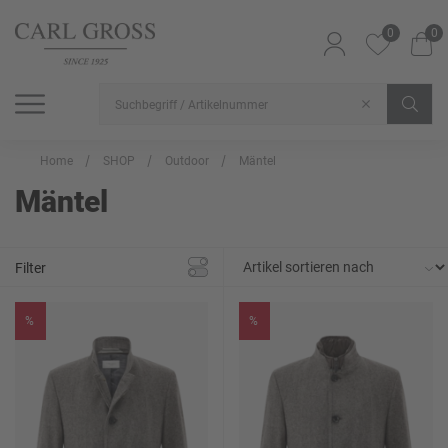
0
0
SHOP
SALE
INSPIRATION
Alle Artikel
Alle Artikel
Alle Artikel
Home
SHOP
Outdoor
Mäntel
Mäntel
Filter
%
%