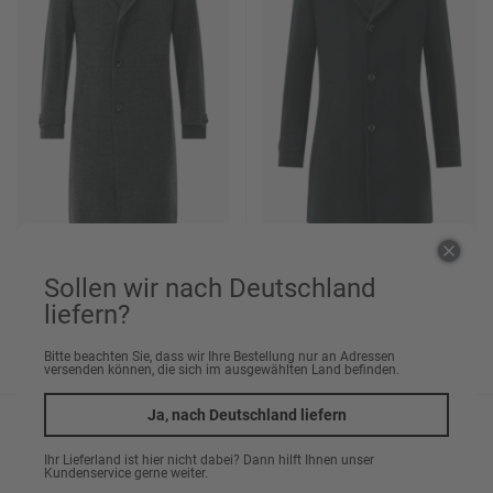
Sollen wir nach Deutschland
Mantel CG Raxton
Mantel CG Richmond
liefern?
249,95 €
249,95 €
Bitte beachten Sie, dass wir Ihre Bestellung nur an Adressen
ab 189,95 €
ab 189,95 €
versenden können, die sich im ausgewählten Land befinden.
Ja, nach Deutschland liefern
%
%
Ihr Lieferland ist hier nicht dabei? Dann hilft Ihnen unser
Kundenservice gerne weiter.