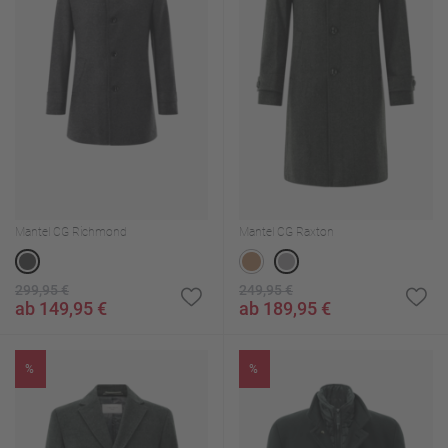
Mantel CG Richmond
Mantel CG Raxton
299,95 €
249,95 €
ab 149,95 €
ab 189,95 €
%
%