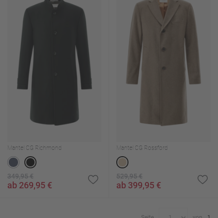
Mantel CG Richmond
Mantel CG Rossford
349,95 €
529,95 €
ab 269,95 €
ab 399,95 €
Seite
von
1