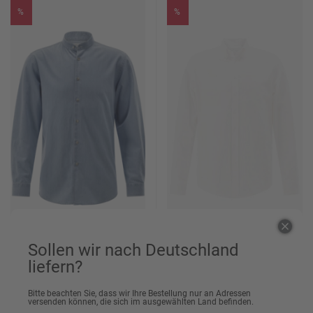
%
%
Sollen wir nach Deutschland
Hemd CG Elmo aus Baumwolle
Hemd CG Eames aus Baumwolle
liefern?
79,95 €
79,95 €
Bitte beachten Sie, dass wir Ihre Bestellung nur an Adressen
ab 64,95 €
ab 59,95 €
versenden können, die sich im ausgewählten Land befinden.