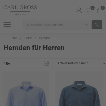
0
0
SHOP
SALE
INSPIRATION
Alle Artikel
Alle Artikel
Alle Artikel
Home
SHOP
Hemden
Hemden für Herren
Filter